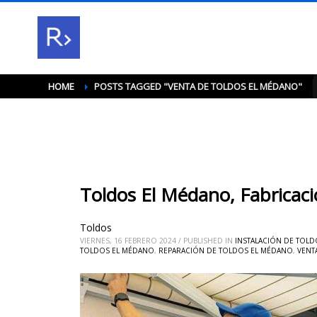
HOME
POSTS TAGGED "VENTA DE TOLDOS EL MÉDANO"
Toldos El Médano, Fabricac
Toldos
VIERNES, 16 FEBRERO 2024
/
PUBLISHED IN
INSTALACIÓN DE TOL
TOLDOS EL MÉDANO
,
REPARACIÓN DE TOLDOS EL MÉDANO
,
VENT