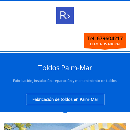
Tel: 679604217
LLAMENOS AHORA!
Toldos Palm-Mar
Fabricación, instalación, reparación y mantenimiento de toldos
Fabricación de toldos en Palm-Mar